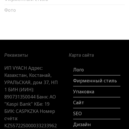
Фото
Реквизиты
Карта сайта
ИП VYACH Адрес:
Лого
Казахстан, Костанай,
Фирменный стиль
УРАЛЬСКАЯ, дом 37, НП
1 БИН (ИИН):
Упаковка
890731350044 Банк: АО
Сайт
"Kaspi Bank" КБе: 19
БИК: CASPKZKA Номер
SEO
счёта:
Дизайн
KZ55722S000033233962