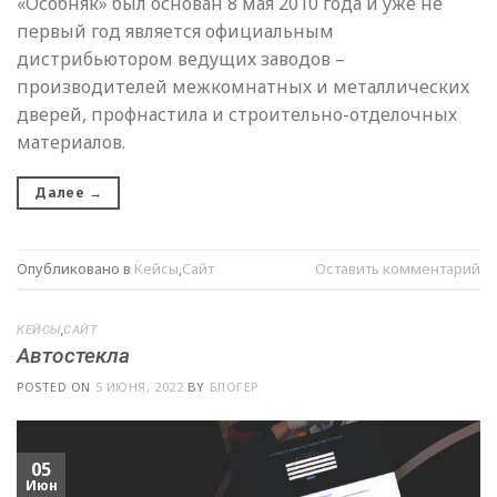
«Особняк» был основан 8 мая 2010 года и уже не
первый год является официальным
дистрибьютором ведущих заводов –
производителей межкомнатных и металлических
дверей, профнастила и строительно-отделочных
материалов.
Далее
→
Опубликовано в
Кейсы
,
Сайт
Оставить комментарий
КЕЙСЫ
,
САЙТ
Автостекла
POSTED ON
5 ИЮНЯ, 2022
BY
БЛОГЕР
05
Июн