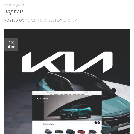
КЕЙСЫ
,
САЙТ
Тарлан
POSTED ON
13 АВГУСТА, 2021
BY
БЛОГЕР
13
Авг