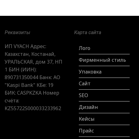
Реквизиты
Карта сайта
ИП VYACH Адрес:
Лого
Казахстан, Костанай,
Фирменный стиль
УРАЛЬСКАЯ, дом 37, НП
1 БИН (ИИН):
Упаковка
890731350044 Банк: АО
Сайт
"Kaspi Bank" КБе: 19
БИК: CASPKZKA Номер
SEO
счёта:
Дизайн
KZ55722S000033233962
Кейсы
Прайс